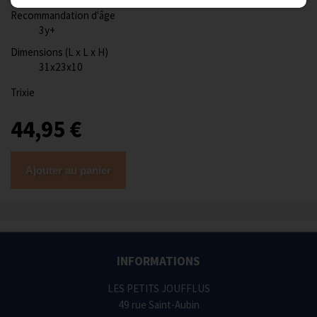
Recommandation d'âge
3y+
Dimensions (L x L x H)
31x23x10
Trixie
44,95 €
Ajouter au panier
INFORMATIONS
LES PETITS JOUFFLUS
49 rue Saint-Aubin