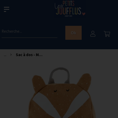
Recherche...
Ok
...
Sac à dos - Mr Fox