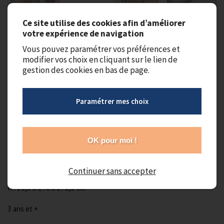
Ce site utilise des cookies afin d’améliorer
votre expérience de navigation
Vous pouvez paramétrer vos préférences et
modifier vos choix en cliquant sur le lien de
gestion des cookies en bas de page.
Bagues Lot de 12
Paramétrer mes choix
En stock
Bagues Konges Sloejd ajustables avec motifs décoratifs,
OK pour moi !
adaptées aux petits doigts.
Composition : 60% zinc et 40% polyrésine
Continuer sans accepter
H : 10,5 x L : 6 x L : 2,5 cm
3 ans et +