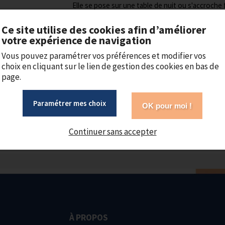
Elle se pose sur une table de nuit ou s'accroche
3 niveaux d'intensité
Ce site utilise des cookies afin d’améliorer
votre expérience de navigation
Rechargeable avec un câble USB-C fourni
Vous pouvez paramétrer vos préférences et modifier vos
Dès 4 ans
choix en cliquant sur le lien de gestion des cookies en bas de
page.
Kidywolf
19,90 €
Paramétrer mes choix
OK pour moi !
Continuer sans accepter
Ajouter au panier
À PROPOS