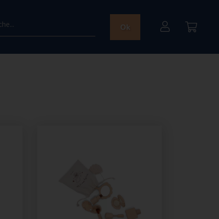
he...
Ok