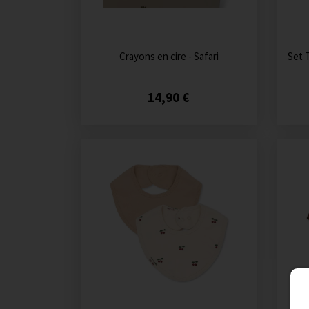
Crayons en cire - Safari
Set 
14,90 €