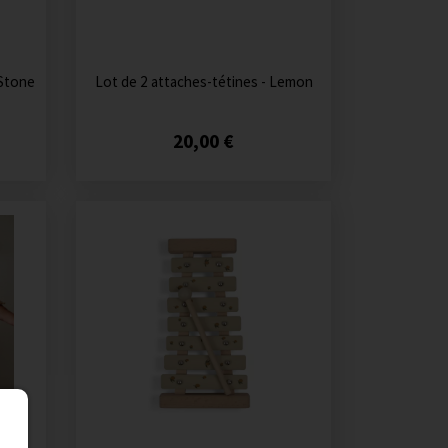
 Stone
Lot de 2 attaches-tétines - Lemon
20,00 €