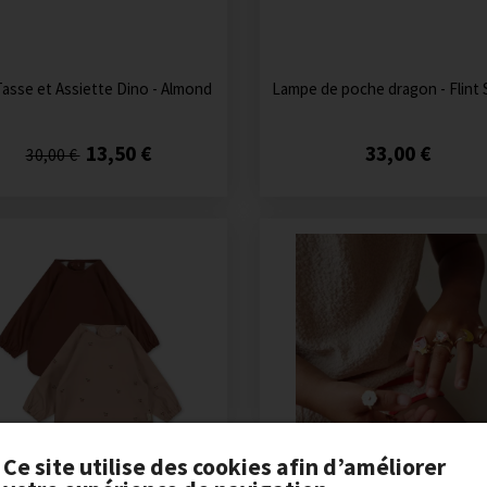
Tasse et Assiette Dino - Almond
Lampe de poche dragon - Flint
13,50 €
33,00 €
30,00 €
Ce site utilise des cookies afin d’améliorer