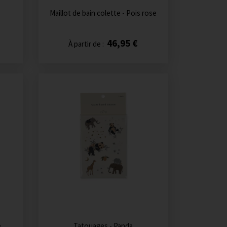
Maillot de bain colette - Pois rose
46,95 €
À partir de :
e
Tatouages - Panda