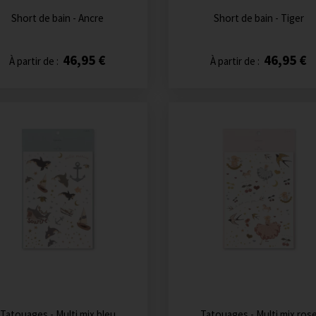
Short de bain - Ancre
Short de bain - Tiger
46,95 €
46,95 €
À partir de :
À partir de :
Tatouages - Multi mix bleu
Tatouages - Multi mix ros