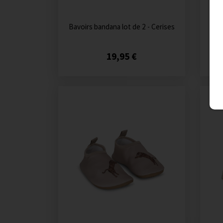
Bavoirs bandana lot de 2 - Cerises
Bav
19,95 €