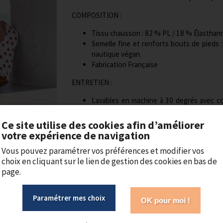
COMPOSITION :
Tissu chausson : 82 % PL / 18 % Élasthann
Semelle fine et renforts bouts de pieds :
nautique végan.
Fabrication Française
ENTRETIEN :
Lavables en machine à 30 degrés avec coul
d’efficacité. Ne pas laver tous les jours.
Bien rincer après contact avec l’eau de mer
Ce site utilise des cookies afin d’améliorer
votre expérience de navigation
Vous pouvez paramétrer vos préférences et modifier vos
choix en cliquant sur le lien de gestion des cookies en bas de
page.
Paramétrer mes choix
OK pour moi !