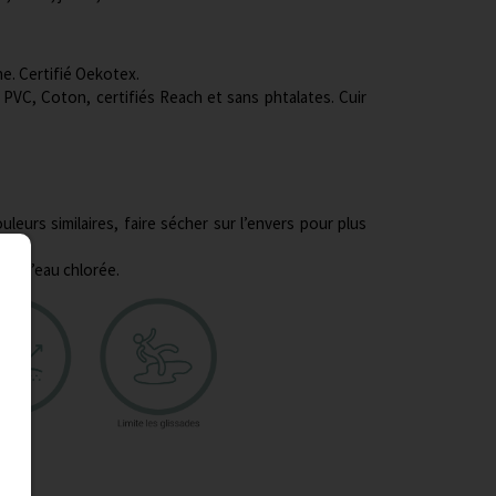
e. Certifié Oekotex.
 PVC, Coton, certifiés Reach et sans phtalates. Cuir
eurs similaires, faire sécher sur l’envers pour plus
 et l’eau chlorée.