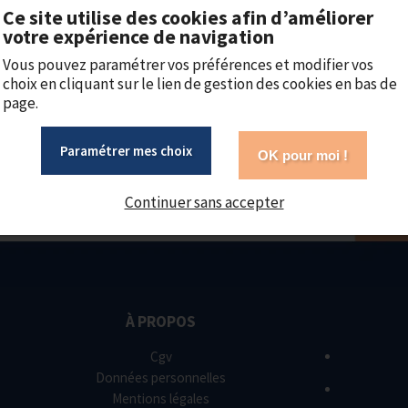
Ce site utilise des cookies afin d’améliorer
votre expérience de navigation
Ajouter au panier
Vous pouvez paramétrer vos préférences et modifier vos
choix en cliquant sur le lien de gestion des cookies en bas de
page.
Paramétrer mes choix
OK pour moi !
Continuer sans accepter
À PROPOS
Cgv
Données personnelles
Mentions légales