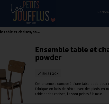
Recherc
Ensemble table et chaises, souris - Dark powder
Ensemble table et cha
powder
EN STOCK
Cet ensemble composé d'une table et de deux ch
fabriqué en bois de hêtre avec des pieds en mé
table et des chaises, ils sont peints à la main.
50,00 €