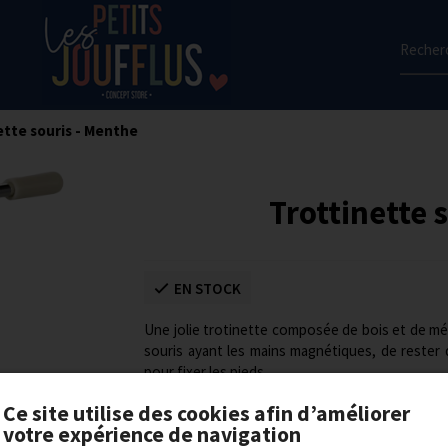
Recherc
ette souris - Menthe
Trottinette 
EN STOCK
Une jolie trotinette composée de bois et de mét
souris ayant les mains magnétiques, de rester 
pour fixer les pieds.
Ce site utilise des cookies afin d’améliorer
24,00 €
votre expérience de navigation