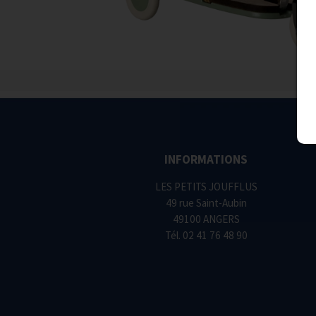
INFORMATIONS
LES PETITS JOUFFLUS
49 rue Saint-Aubin
49100 ANGERS
Tél.
02 41 76 48 90