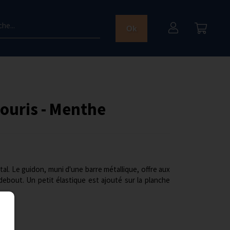
he...
Ok
souris - Menthe
al. Le guidon, muni d'une barre métallique, offre aux
debout. Un petit élastique est ajouté sur la planche