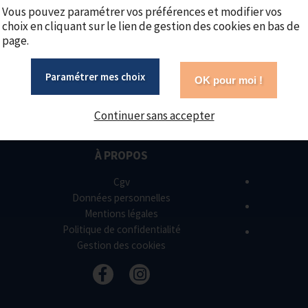
Vous pouvez paramétrer vos préférences et modifier vos
Ajouter au panier
choix en cliquant sur le lien de gestion des cookies en bas de
page.
Paramétrer mes choix
OK pour moi !
Continuer sans accepter
À PROPOS
Cgv
Données personnelles
Mentions légales
Politique de confidentialité
Gestion des cookies