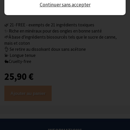
sans compromis pour une une tenue longue durée !
Continuer sans accepter
Pourquoi tu vas adorer :
🌿 21-FREE - exempts de 21 ingrédients toxiques
✨ Riche en minéraux pour des ongles en bonne santé
🌱À base d’ingrédients biosourcés tels que le sucre de canne,
maïs et coton
👌 Se retire au dissolvant doux sans acétone
💫 Longue tenue
🐇Cruelty-free
25,90 €
Ajouter au panier