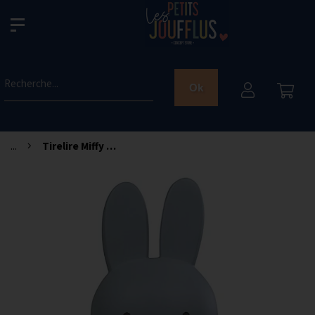
Recherche...
Ok
...
Tirelire Miffy - Bleu argenté