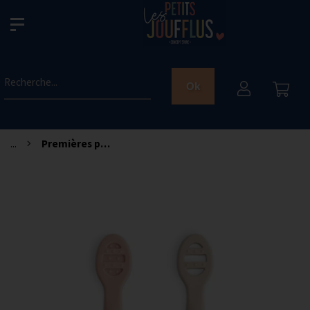
Recherche...
Ok
...
Premières petites cuillères - Rose