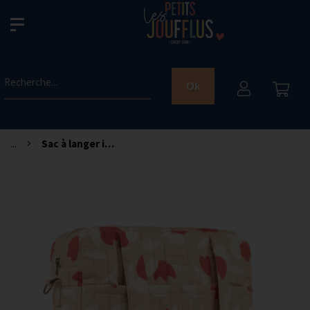
Recherche...
Ok
...
Sac à langer imperméable Hyde park - Red tulips